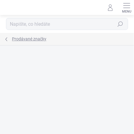
Přejít
na
obsah
Hledat
Prodávané značky