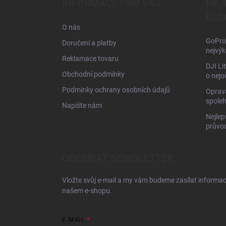
INFORMACE PRO VÁS
NEJ
t
BLO
í
O nás
GoPro 
Doručení a platby
nejvýk
Reklamace tovaru
DJI Li
Obchodní podmínky
o nejo
Podmínky ochrany osobních údajů
Oprava
spoleh
Napište nám
Nejlep
průvo
ODEBÍRAT NEWSLETTER
Vložte svůj e-mail a my vám budeme zasílat informa
našem e-shopu.
E-MAIL