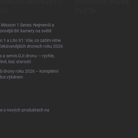
NOVĚJŠÍ PŘÍSPĚVKY Z
PŘIJÍMÁME ONLINE
GU
PLATBY
Mission 1 Series: Nejmenší a
onnější 8K kamery na světě
to 1 a Lito X1: Vše, co zatím víme
čekávanějších dronech roku 2026
 a servis DJI dronu — rychle,
livě, bez starostí
ší drony roku 2026 – kompletní
dce výběrem
ce o nových produktech na