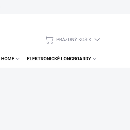
e nám
PRÁZDNÝ KOŠÍK
NÁKUPNÍ
KOŠÍK
 HOME
ELEKTRONICKÉ LONGBOARDY
DALŠÍ