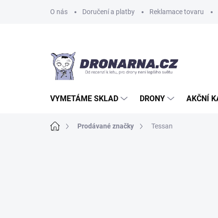
Přejít
O nás
Doručení a platby
Reklamace tovaru
na
obsah
VYMETÁME SKLAD
DRONY
AKČNÍ 
Domů
Prodávané značky
Tessan