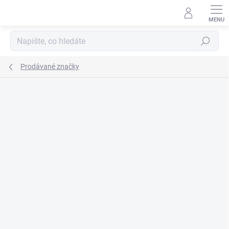
Přejít
na
obsah
Hledat
Prodávané značky