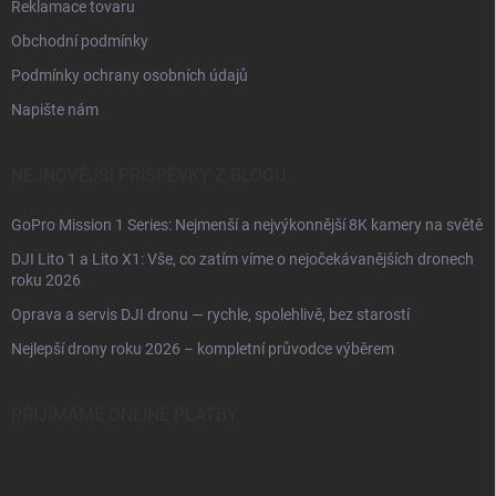
Reklamace tovaru
Obchodní podmínky
Podmínky ochrany osobních údajů
Napište nám
NEJNOVĚJŠÍ PŘÍSPĚVKY Z BLOGU
GoPro Mission 1 Series: Nejmenší a nejvýkonnější 8K kamery na světě
DJI Lito 1 a Lito X1: Vše, co zatím víme o nejočekávanějších dronech
roku 2026
Oprava a servis DJI dronu — rychle, spolehlivě, bez starostí
Nejlepší drony roku 2026 – kompletní průvodce výběrem
PŘIJÍMÁME ONLINE PLATBY