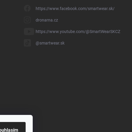
https://www.facebook.com/smartwear.sk/
dronarna.cz
https://www.youtube.com/@SmartWearSKCZ
@smartwear.sk
ouhlasím