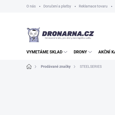
Přejít
O nás
Doručení a platby
Reklamace tovaru
na
obsah
VYMETÁME SKLAD
DRONY
AKČNÍ 
Domů
Prodávané značky
STEELSERIES