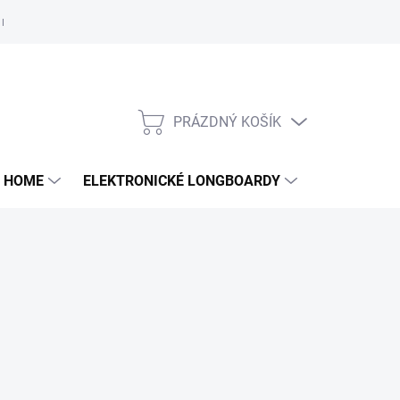
e nám
PRÁZDNÝ KOŠÍK
NÁKUPNÍ
KOŠÍK
 HOME
ELEKTRONICKÉ LONGBOARDY
DALŠÍ