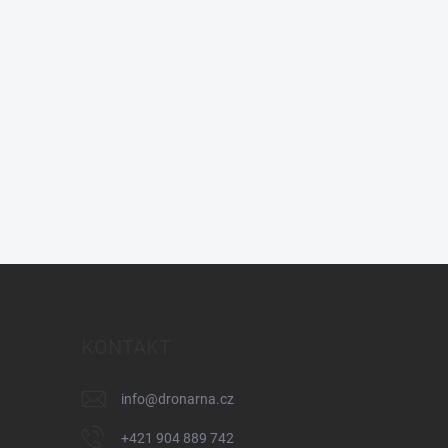
KONTAKT
info
@
dronarna.cz
+421 904 889 742