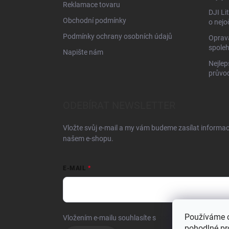
Reklamace tovaru
DJI Li
Obchodní podmínky
o nejo
Podmínky ochrany osobních údajů
Oprava
spoleh
Napište nám
Nejlep
průvo
ODEBÍRAT NEWSLETTER
Vložte svůj e-mail a my vám budeme zasílat informa
našem e-shopu.
E-MAIL
Používáme 
Vložením e-mailu souhlasíte s
podmínkami ochrany o
pohodlné pr