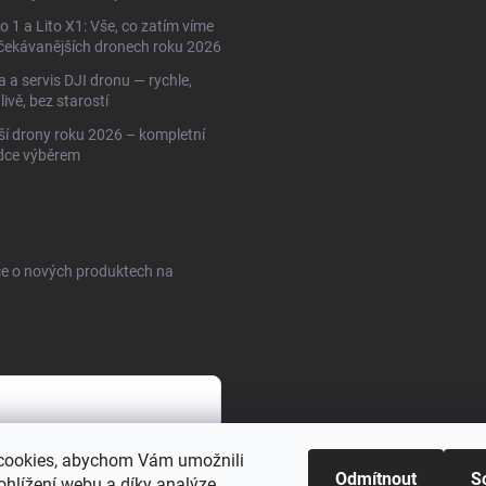
to 1 a Lito X1: Vše, co zatím víme
čekávanějších dronech roku 2026
 a servis DJI dronu — rychle,
livě, bez starostí
ší drony roku 2026 – kompletní
dce výběrem
ce o nových produktech na
cookies, abychom Vám umožnili
sobních údajů
Odmítnout
S
ohlížení webu a díky analýze