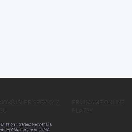
NOVĚJŠÍ PŘÍSPĚVKY Z
PŘIJÍMÁME ONLINE
GU
PLATBY
Mission 1 Series: Nejmenší a
onnější 8K kamery na světě