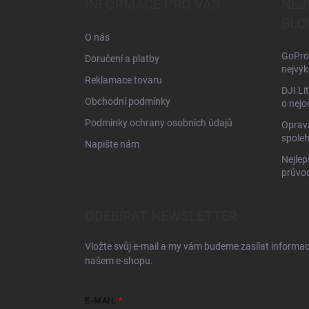
INFORMACE PRO VÁS
NEJ
t
BLO
í
O nás
GoPro 
Doručení a platby
nejvýk
Reklamace tovaru
DJI Li
Obchodní podmínky
o nejo
Podmínky ochrany osobních údajů
Oprava
spoleh
Napište nám
Nejlep
průvo
ODEBÍRAT NEWSLETTER
Vložte svůj e-mail a my vám budeme zasílat informa
našem e-shopu.
E-MAIL