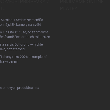
NOVĚJŠÍ PŘÍSPĚVKY Z
PŘIJÍMÁME ONLINE
GU
PLATBY
Mission 1 Series: Nejmenší a
onnější 8K kamery na světě
to 1 a Lito X1: Vše, co zatím víme
čekávanějších dronech roku 2026
 a servis DJI dronu — rychle,
livě, bez starostí
ší drony roku 2026 – kompletní
dce výběrem
ce o nových produktech na