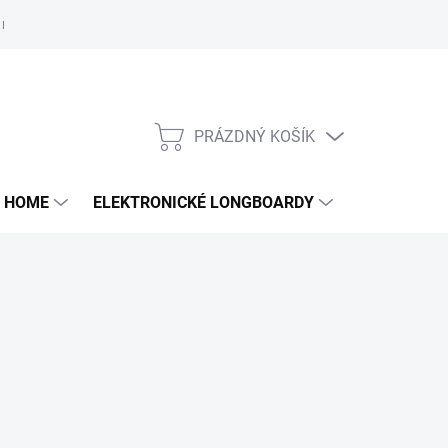
e nám
PRÁZDNÝ KOŠÍK
NÁKUPNÍ
KOŠÍK
 HOME
ELEKTRONICKÉ LONGBOARDY
DALŠÍ