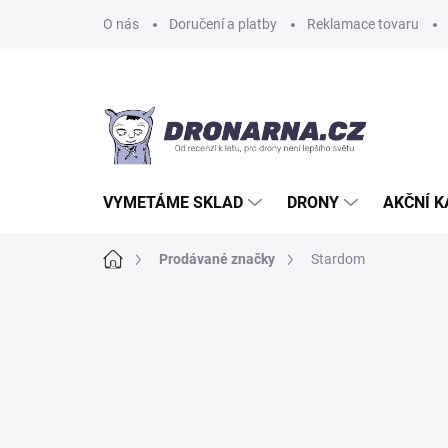
Přejít
O nás
Doručení a platby
Reklamace tovaru
na
obsah
VYMETÁME SKLAD
DRONY
AKČNÍ 
Domů
Prodávané značky
Stardom