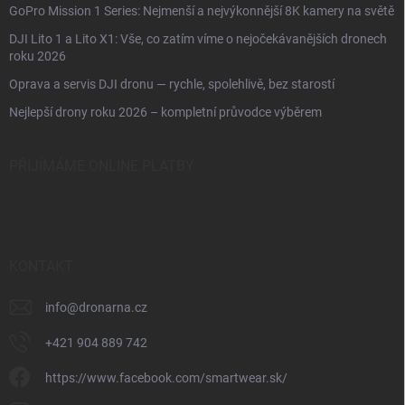
GoPro Mission 1 Series: Nejmenší a nejvýkonnější 8K kamery na světě
DJI Lito 1 a Lito X1: Vše, co zatím víme o nejočekávanějších dronech
roku 2026
Oprava a servis DJI dronu — rychle, spolehlivě, bez starostí
Nejlepší drony roku 2026 – kompletní průvodce výběrem
PŘIJÍMÁME ONLINE PLATBY
KONTAKT
info
@
dronarna.cz
+421 904 889 742
https://www.facebook.com/smartwear.sk/