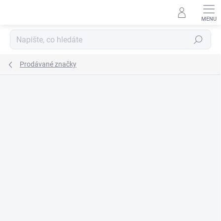
Přejít
na
obsah
Hledat
Prodávané značky