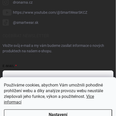
dronarna.cz
https://www.youtube.com/@SmartWearSKCZ
@smartwear.sk
ODEBÍRAT NEWSLETTER
Vložte svůj e-mail a my vám budeme zasílat informace o nových
produktech na našem e-shopu.
E-MAIL
Používáme cookies, abychom Vám umožnili pohodlné
prohlížení webu a díky analýze provozu webu neustále
Vložením e-mailu souhlasíte s
podmínkami ochrany osobních údajů
zlepšovali jeho funkce, výkon a použitelnost.
Více
Přihlásit se
informací
Nastavení