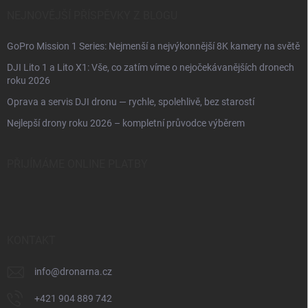
NEJNOVĚJŠÍ PŘÍSPĚVKY Z BLOGU
GoPro Mission 1 Series: Nejmenší a nejvýkonnější 8K kamery na světě
DJI Lito 1 a Lito X1: Vše, co zatím víme o nejočekávanějších dronech
roku 2026
Oprava a servis DJI dronu — rychle, spolehlivě, bez starostí
Nejlepší drony roku 2026 – kompletní průvodce výběrem
PŘIJÍMÁME ONLINE PLATBY
KONTAKT
info
@
dronarna.cz
+421 904 889 742