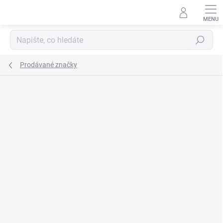
Přejít
na
obsah
Hledat
Prodávané značky