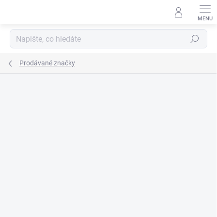
Přejít
na
obsah
Hledat
Prodávané značky