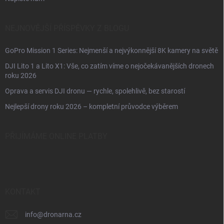
NEJNOVĚJŠÍ PŘÍSPĚVKY Z BLOGU
GoPro Mission 1 Series: Nejmenší a nejvýkonnější 8K kamery na světě
DJI Lito 1 a Lito X1: Vše, co zatím víme o nejočekávanějších dronech
roku 2026
Oprava a servis DJI dronu — rychle, spolehlivě, bez starostí
Nejlepší drony roku 2026 – kompletní průvodce výběrem
PŘIJÍMÁME ONLINE PLATBY
KONTAKT
info
@
dronarna.cz