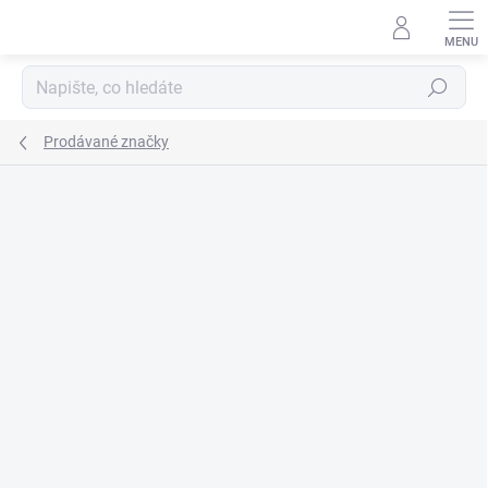
Přejít
na
obsah
Hledat
Prodávané značky