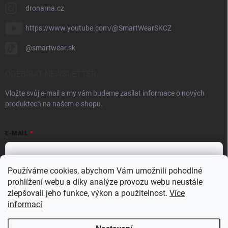
dronarna.cz
https://www.youtube.com/@SmartWearSKCZ
@smartwear.sk
ODEBÍRAT NEWSLETTER
Vložte svůj e-mail a my vám budeme zasílat informace o nových
produktech na našem e-shopu.
E-MAIL
Používáme cookies, abychom Vám umožnili pohodlné
prohlížení webu a díky analýze provozu webu neustále
Vložením e-mailu souhlasíte s
podmínkami ochrany osobních údajů
zlepšovali jeho funkce, výkon a použitelnost.
Více
Přihlásit se
informací