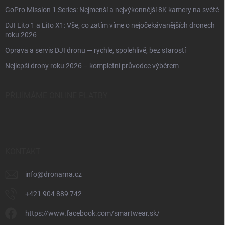
GoPro Mission 1 Series: Nejmenší a nejvýkonnější 8K kamery na světě
DJI Lito 1 a Lito X1: Vše, co zatím víme o nejočekávanějších dronech
roku 2026
Oprava a servis DJI dronu — rychle, spolehlivě, bez starostí
Nejlepší drony roku 2026 – kompletní průvodce výběrem
PŘIJÍMÁME ONLINE PLATBY
KONTAKT
info
@
dronarna.cz
+421 904 889 742
https://www.facebook.com/smartwear.sk/