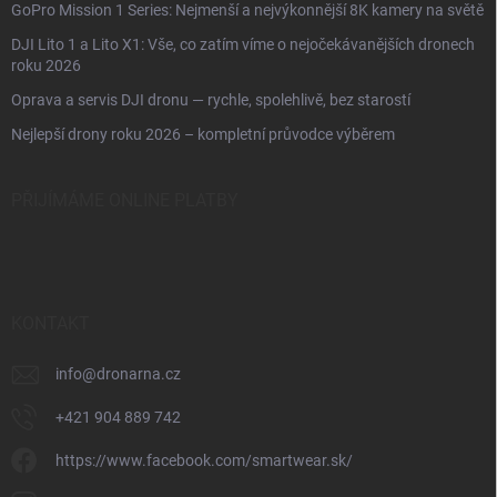
GoPro Mission 1 Series: Nejmenší a nejvýkonnější 8K kamery na světě
DJI Lito 1 a Lito X1: Vše, co zatím víme o nejočekávanějších dronech
roku 2026
Oprava a servis DJI dronu — rychle, spolehlivě, bez starostí
Nejlepší drony roku 2026 – kompletní průvodce výběrem
PŘIJÍMÁME ONLINE PLATBY
KONTAKT
info
@
dronarna.cz
+421 904 889 742
https://www.facebook.com/smartwear.sk/