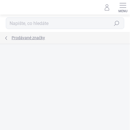
Přejít
na
obsah
Hledat
Prodávané značky