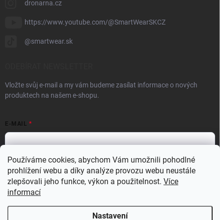
dronarna.cz
https://www.youtube.com/@SmartWearSKCZ
@smartwear.sk
ODEBÍRAT NEWSLETTER
Vložte svůj e-mail a my vám budeme zasílat informace o nových
produktech na našem e-shopu.
E-MAIL
Používáme cookies, abychom Vám umožnili pohodlné
prohlížení webu a díky analýze provozu webu neustále
Vložením e-mailu souhlasíte s
podmínkami ochrany osobních údajů
zlepšovali jeho funkce, výkon a použitelnost.
Více
Přihlásit se
informací
Nastavení