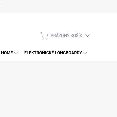
e nám
PRÁZDNÝ KOŠÍK
NÁKUPNÍ
KOŠÍK
 HOME
ELEKTRONICKÉ LONGBOARDY
DALŠÍ