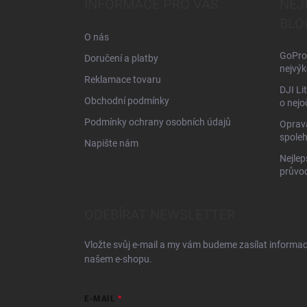
INFORMACE PRO VÁS
NEJ
t
BLO
í
O nás
GoPro 
Doručení a platby
nejvýk
Reklamace tovaru
DJI Li
Obchodní podmínky
o nejo
Podmínky ochrany osobních údajů
Oprava
spoleh
Napište nám
Nejlep
průvo
ODEBÍRAT NEWSLETTER
Vložte svůj e-mail a my vám budeme zasílat informa
našem e-shopu.
E-MAIL