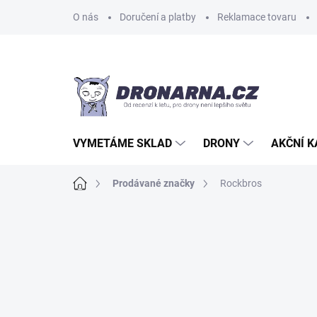
Přejít
O nás
Doručení a platby
Reklamace tovaru
na
obsah
VYMETÁME SKLAD
DRONY
AKČNÍ 
Domů
Prodávané značky
Rockbros