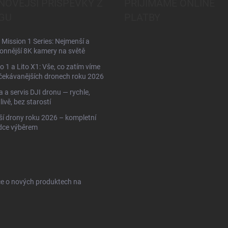
NOVĚJŠÍ PŘÍSPĚVKY Z
PŘIJÍMÁME ONLINE
GU
PLATBY
Mission 1 Series: Nejmenší a
onnější 8K kamery na světě
to 1 a Lito X1: Vše, co zatím víme
čekávanějších dronech roku 2026
 a servis DJI dronu — rychle,
livě, bez starostí
ší drony roku 2026 – kompletní
dce výběrem
ce o nových produktech na