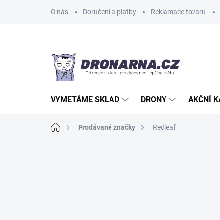
Přejít
O nás
Doručení a platby
Reklamace tovaru
na
obsah
VYMETÁME SKLAD
DRONY
AKČNÍ 
Domů
Prodávané značky
Redleaf