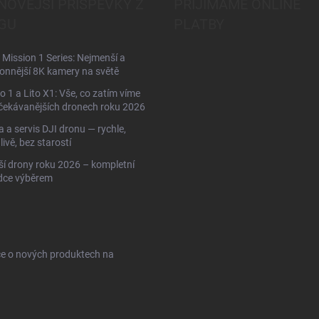
NOVĚJŠÍ PŘÍSPĚVKY Z
PŘIJÍMÁME ONLINE
GU
PLATBY
Mission 1 Series: Nejmenší a
onnější 8K kamery na světě
to 1 a Lito X1: Vše, co zatím víme
čekávanějších dronech roku 2026
 a servis DJI dronu — rychle,
livě, bez starostí
ší drony roku 2026 – kompletní
dce výběrem
ce o nových produktech na