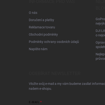
INFORMACE PRO VÁS
NEJ
t
BLO
í
O nás
GoPro 
Doručení a platby
nejvýk
Reklamace tovaru
DJI Li
Obchodní podmínky
o nejo
Podmínky ochrany osobních údajů
Oprava
spoleh
Napište nám
Nejlep
průvo
ODEBÍRAT NEWSLETTER
Vložte svůj e-mail a my vám budeme zasílat informa
našem e-shopu.
E-MAIL