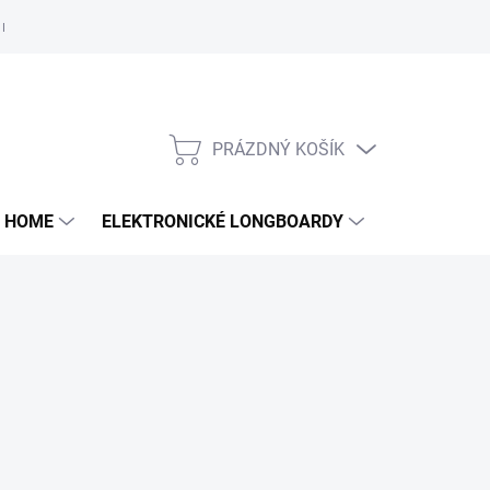
e nám
PRÁZDNÝ KOŠÍK
NÁKUPNÍ
KOŠÍK
 HOME
ELEKTRONICKÉ LONGBOARDY
DALŠÍ