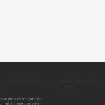
NOVĚJŠÍ PŘÍSPĚVKY Z
PŘIJÍMÁME ONLINE
GU
PLATBY
Mission 1 Series: Nejmenší a
onnější 8K kamery na světě