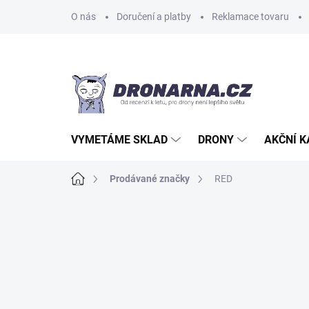
Přejít
O nás
Doručení a platby
Reklamace tovaru
na
obsah
VYMETÁME SKLAD
DRONY
AKČNÍ 
Domů
Prodávané značky
RED