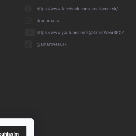
https://www.facebook.com/smartwear.sk/
dronarna.cz
https://www.youtube.com/@SmartWearSKCZ
@smartwear.sk
ouhlasím