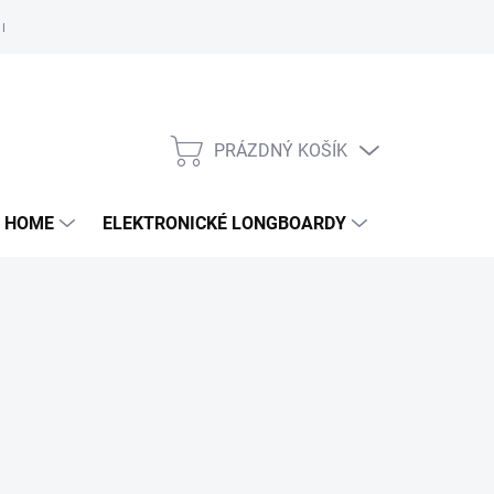
e nám
PRÁZDNÝ KOŠÍK
NÁKUPNÍ
KOŠÍK
 HOME
ELEKTRONICKÉ LONGBOARDY
DALŠÍ