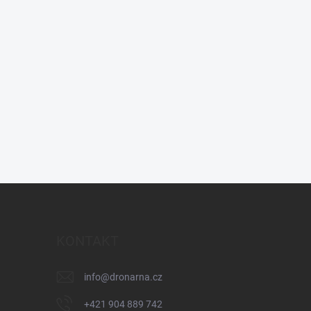
KONTAKT
info
@
dronarna.cz
+421 904 889 742