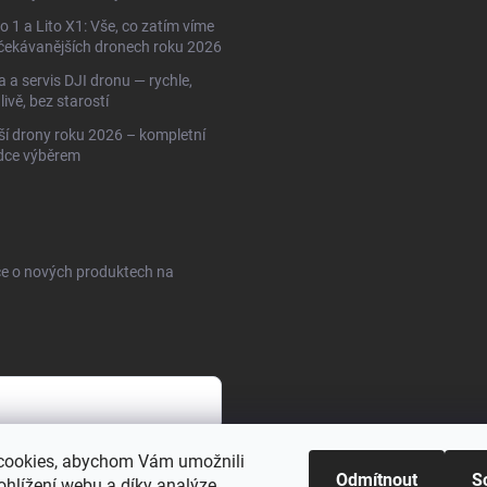
to 1 a Lito X1: Vše, co zatím víme
čekávanějších dronech roku 2026
 a servis DJI dronu — rychle,
livě, bez starostí
ší drony roku 2026 – kompletní
dce výběrem
ce o nových produktech na
cookies, abychom Vám umožnili
sobních údajů
Odmítnout
S
ohlížení webu a díky analýze