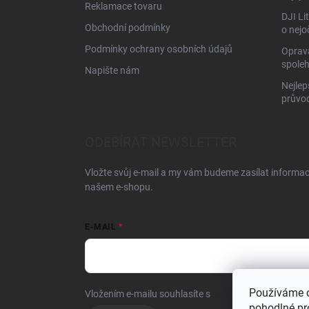
Reklamace tovaru
DJI Li
Obchodní podmínky
o nejo
Podmínky ochrany osobních údajů
Oprava
spoleh
Napište nám
Nejlep
průvo
ODEBÍRAT NEWSLETTER
Vložte svůj e-mail a my vám budeme zasílat informa
našem e-shopu.
E-MAIL
Používáme 
Vložením e-mailu souhlasíte s
podmínkami ochrany o
pohodlné pr