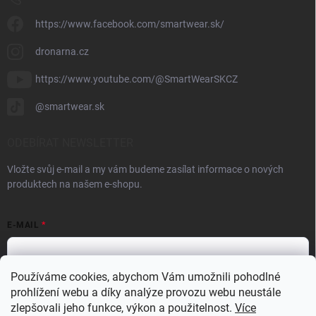
https://www.facebook.com/smartwear.sk/
dronarna.cz
https://www.youtube.com/@SmartWearSKCZ
@smartwear.sk
ODEBÍRAT NEWSLETTER
Vložte svůj e-mail a my vám budeme zasílat informace o nových
produktech na našem e-shopu.
E-MAIL
Používáme cookies, abychom Vám umožnili pohodlné
prohlížení webu a díky analýze provozu webu neustále
Vložením e-mailu souhlasíte s
podmínkami ochrany osobních údajů
zlepšovali jeho funkce, výkon a použitelnost.
Více