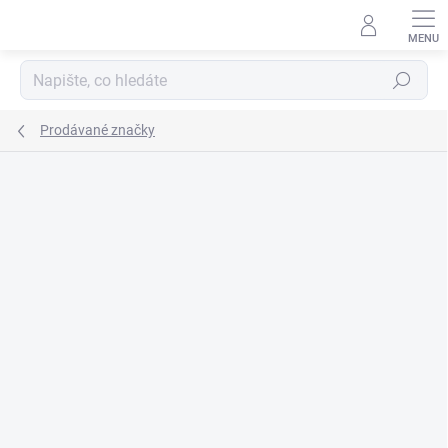
Přejít
na
obsah
Hledat
Prodávané značky