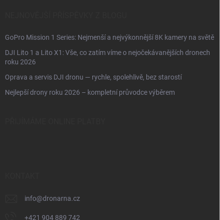
NEJNOVĚJŠÍ PŘÍSPĚVKY Z BLOGU
GoPro Mission 1 Series: Nejmenší a nejvýkonnější 8K kamery na světě
DJI Lito 1 a Lito X1: Vše, co zatím víme o nejočekávanějších dronech
roku 2026
Oprava a servis DJI dronu — rychle, spolehlivě, bez starostí
Nejlepší drony roku 2026 – kompletní průvodce výběrem
PŘIJÍMÁME ONLINE PLATBY
KONTAKT
info
@
dronarna.cz
+421 904 889 742