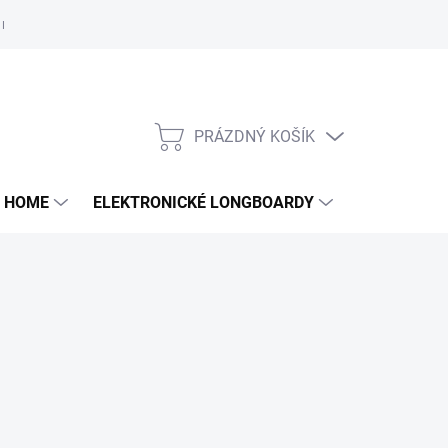
e nám
PRÁZDNÝ KOŠÍK
NÁKUPNÍ
KOŠÍK
 HOME
ELEKTRONICKÉ LONGBOARDY
DALŠÍ