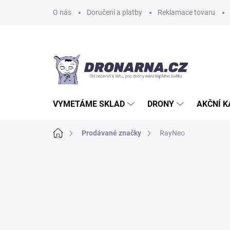
Přejít
O nás
Doručení a platby
Reklamace tovaru
na
obsah
VYMETÁME SKLAD
DRONY
AKČNÍ 
Domů
Prodávané značky
RayNeo