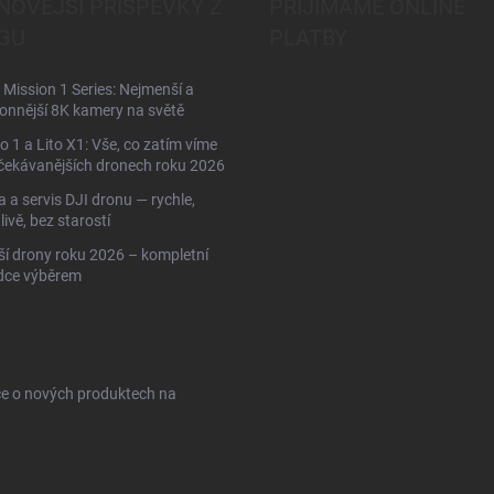
NOVĚJŠÍ PŘÍSPĚVKY Z
PŘIJÍMÁME ONLINE
GU
PLATBY
Mission 1 Series: Nejmenší a
onnější 8K kamery na světě
to 1 a Lito X1: Vše, co zatím víme
čekávanějších dronech roku 2026
 a servis DJI dronu — rychle,
livě, bez starostí
ší drony roku 2026 – kompletní
dce výběrem
ce o nových produktech na