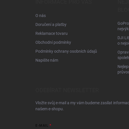
INFORMACE PRO VÁS
NEJ
t
BLO
í
O nás
GoPro 
Doručení a platby
nejvýk
Reklamace tovaru
DJI Li
Obchodní podmínky
o nejo
Podmínky ochrany osobních údajů
Oprava
spoleh
Napište nám
Nejlep
průvo
ODEBÍRAT NEWSLETTER
Vložte svůj e-mail a my vám budeme zasílat informa
našem e-shopu.
E-MAIL