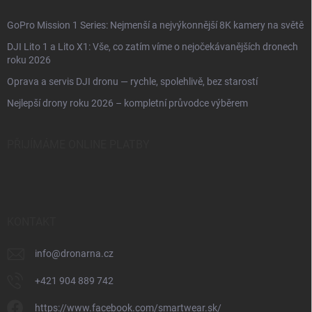
GoPro Mission 1 Series: Nejmenší a nejvýkonnější 8K kamery na světě
DJI Lito 1 a Lito X1: Vše, co zatím víme o nejočekávanějších dronech
roku 2026
Oprava a servis DJI dronu — rychle, spolehlivě, bez starostí
Nejlepší drony roku 2026 – kompletní průvodce výběrem
PŘIJÍMÁME ONLINE PLATBY
KONTAKT
info
@
dronarna.cz
+421 904 889 742
https://www.facebook.com/smartwear.sk/