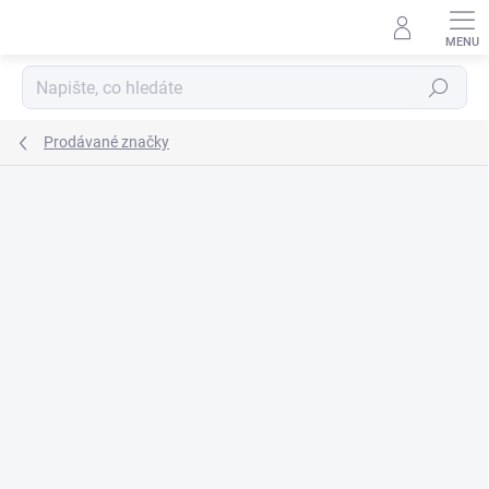
Přejít
na
obsah
Hledat
Prodávané značky