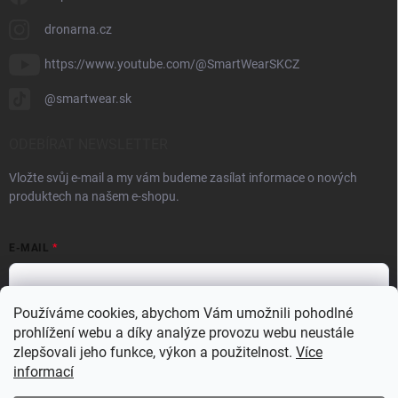
dronarna.cz
https://www.youtube.com/@SmartWearSKCZ
@smartwear.sk
ODEBÍRAT NEWSLETTER
Vložte svůj e-mail a my vám budeme zasílat informace o nových
produktech na našem e-shopu.
E-MAIL
Používáme cookies, abychom Vám umožnili pohodlné
prohlížení webu a díky analýze provozu webu neustále
Vložením e-mailu souhlasíte s
podmínkami ochrany osobních údajů
zlepšovali jeho funkce, výkon a použitelnost.
Více
Přihlásit se
informací