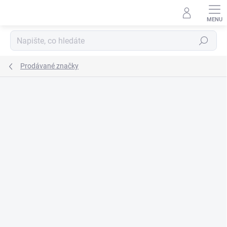
Přejít
na
obsah
Hledat
Prodávané značky