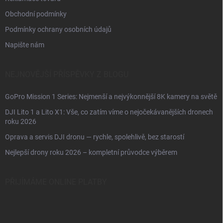
Obchodní podmínky
Podmínky ochrany osobních údajů
Napište nám
NEJNOVĚJŠÍ PŘÍSPĚVKY Z BLOGU
GoPro Mission 1 Series: Nejmenší a nejvýkonnější 8K kamery na světě
DJI Lito 1 a Lito X1: Vše, co zatím víme o nejočekávanějších dronech
roku 2026
Oprava a servis DJI dronu — rychle, spolehlivě, bez starostí
Nejlepší drony roku 2026 – kompletní průvodce výběrem
PŘIJÍMÁME ONLINE PLATBY