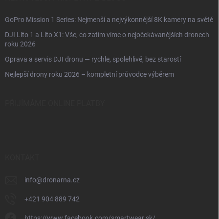
GoPro Mission 1 Series: Nejmenší a nejvýkonnější 8K kamery na světě
DJI Lito 1 a Lito X1: Vše, co zatím víme o nejočekávanějších dronech
roku 2026
Oprava a servis DJI dronu — rychle, spolehlivě, bez starostí
Nejlepší drony roku 2026 – kompletní průvodce výběrem
PŘIJÍMÁME ONLINE PLATBY
KONTAKT
info
@
dronarna.cz
+421 904 889 742
https://www.facebook.com/smartwear.sk/