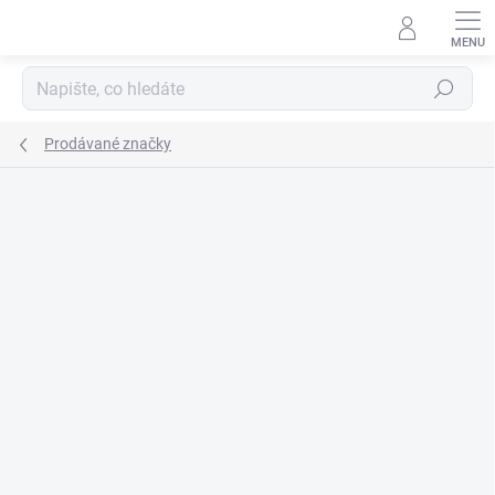
Přejít
na
obsah
Hledat
Prodávané značky