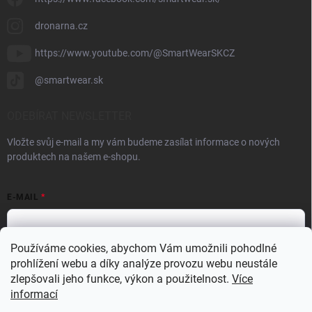
dronarna.cz
https://www.youtube.com/@SmartWearSKCZ
@smartwear.sk
ODEBÍRAT NEWSLETTER
Vložte svůj e-mail a my vám budeme zasílat informace o nových
produktech na našem e-shopu.
E-MAIL
Používáme cookies, abychom Vám umožnili pohodlné
prohlížení webu a díky analýze provozu webu neustále
Vložením e-mailu souhlasíte s
podmínkami ochrany osobních údajů
zlepšovali jeho funkce, výkon a použitelnost.
Více
Přihlásit se
informací