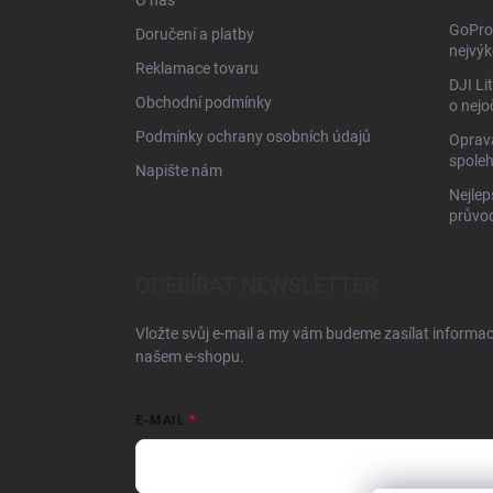
O nás
GoPro 
Doručení a platby
nejvýk
Reklamace tovaru
DJI Li
Obchodní podmínky
o nejo
Podmínky ochrany osobních údajů
Oprava
spoleh
Napište nám
Nejlep
průvo
ODEBÍRAT NEWSLETTER
Vložte svůj e-mail a my vám budeme zasílat informa
našem e-shopu.
E-MAIL