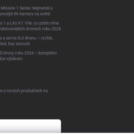
Mission 1 Series: Nejmenší a
onnější 8K kamery na světě
to 1 a Lito X1: Vše, co zatím víme
čekávanějších dronech roku 2026
 a servis DJI dronu — rychle,
livě, bez starostí
ší drony roku 2026 – kompletní
dce výběrem
ce o nových produktech na