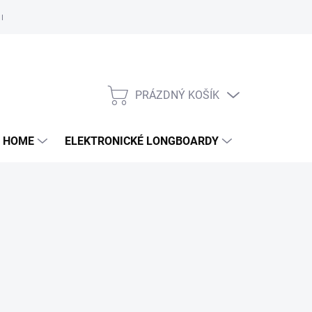
e nám
PRÁZDNÝ KOŠÍK
NÁKUPNÍ
KOŠÍK
 HOME
ELEKTRONICKÉ LONGBOARDY
DALŠÍ