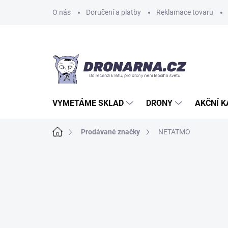
Přejít
O nás
Doručení a platby
Reklamace tovaru
na
obsah
VYMETÁME SKLAD
DRONY
AKČNÍ 
Domů
Prodávané značky
NETATMO