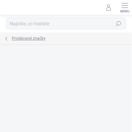
Přejít
na
obsah
Hledat
Prodávané značky