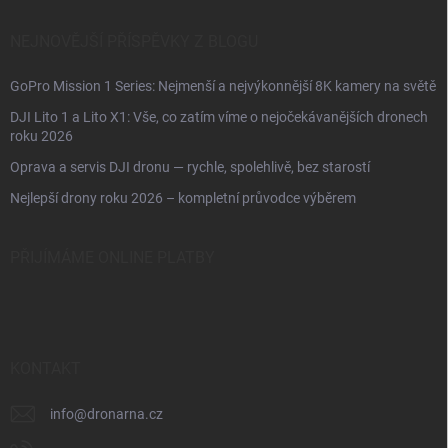
NEJNOVĚJŠÍ PŘÍSPĚVKY Z BLOGU
GoPro Mission 1 Series: Nejmenší a nejvýkonnější 8K kamery na světě
DJI Lito 1 a Lito X1: Vše, co zatím víme o nejočekávanějších dronech
roku 2026
Oprava a servis DJI dronu — rychle, spolehlivě, bez starostí
Nejlepší drony roku 2026 – kompletní průvodce výběrem
PŘIJÍMÁME ONLINE PLATBY
KONTAKT
info
@
dronarna.cz