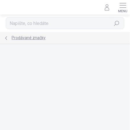
Přejít
na
obsah
Hledat
Prodávané značky