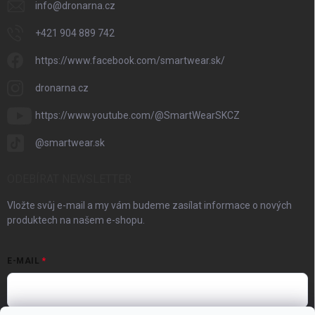
info
@
dronarna.cz
+421 904 889 742
https://www.facebook.com/smartwear.sk/
dronarna.cz
https://www.youtube.com/@SmartWearSKCZ
@smartwear.sk
ODEBÍRAT NEWSLETTER
Vložte svůj e-mail a my vám budeme zasílat informace o nových
produktech na našem e-shopu.
E-MAIL