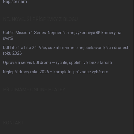
Napište nám
NEJNOVĚJŠÍ PŘÍSPĚVKY Z BLOGU
GoPro Mission 1 Series: Nejmenší a nejvýkonnější 8K kamery na
světě
DJI Lito 1 a Lito X1: Vše, co zatím víme o nejočekávanějších dronech
roku 2026
Oprava a servis DJI dronu — rychle, spolehlivě, bez starostí
Nejlepší drony roku 2026 – kompletní průvodce výběrem
PŘIJÍMÁME ONLINE PLATBY
KONTAKT