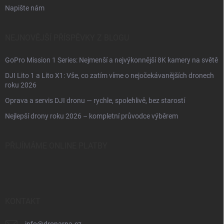
Napište nám
NEJNOVĚJŠÍ PŘÍSPĚVKY Z BLOGU
GoPro Mission 1 Series: Nejmenší a nejvýkonnější 8K kamery na světě
DJI Lito 1 a Lito X1: Vše, co zatím víme o nejočekávanějších dronech
roku 2026
Oprava a servis DJI dronu — rychle, spolehlivě, bez starostí
Nejlepší drony roku 2026 – kompletní průvodce výběrem
PŘIJÍMÁME ONLINE PLATBY
KONTAKT