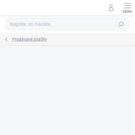
Přejít
na
obsah
Hledat
Prodávané značky