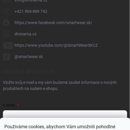
info
@
dronarna.cz
+421 904 889 742
https://www.facebook.com/smartwear.sk/
dronarna.cz
https://www.youtube.com/@SmartWearSKCZ
@smartwear.sk
ODEBÍRAT NEWSLETTER
Vložte svůj e-mail a my vám budeme zasílat informace o nových
produktech na našem e-shopu.
E-MAIL
Používáme cookies, abychom Vám umožnili pohodlné