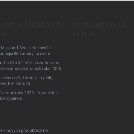
NOVĚJŠÍ PŘÍSPĚVKY Z
PŘIJÍMÁME ONLINE
GU
PLATBY
Mission 1 Series: Nejmenší a
onnější 8K kamery na světě
to 1 a Lito X1: Vše, co zatím víme
čekávanějších dronech roku 2026
 a servis DJI dronu — rychle,
livě, bez starostí
ší drony roku 2026 – kompletní
dce výběrem
ce o nových produktech na