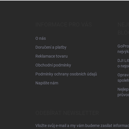
Z
á
p
a
INFORMACE PRO VÁS
NEJ
t
BLO
í
O nás
GoPro 
Doručení a platby
nejvýk
Reklamace tovaru
DJI Li
Obchodní podmínky
o nejo
Podmínky ochrany osobních údajů
Oprava
spoleh
Napište nám
Nejlep
průvo
ODEBÍRAT NEWSLETTER
Vložte svůj e-mail a my vám budeme zasílat informa