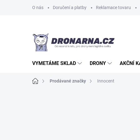
Přejít
O nás
Doručení a platby
Reklamace tovaru
na
obsah
VYMETÁME SKLAD
DRONY
AKČNÍ 
Domů
Prodávané značky
Innocent