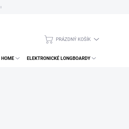
e nám
PRÁZDNÝ KOŠÍK
NÁKUPNÍ
KOŠÍK
 HOME
ELEKTRONICKÉ LONGBOARDY
DALŠÍ