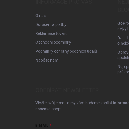
INFORMACE PRO VÁS
NEJ
t
BLO
í
O nás
GoPro 
Doručení a platby
nejvýk
Reklamace tovaru
DJI Li
Obchodní podmínky
o nejo
Podmínky ochrany osobních údajů
Oprava
spoleh
Napište nám
Nejlep
průvo
ODEBÍRAT NEWSLETTER
Vložte svůj e-mail a my vám budeme zasílat informa
našem e-shopu.
E-MAIL