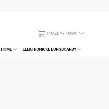
e nám
PRÁZDNÝ KOŠÍK
NÁKUPNÍ
KOŠÍK
 HOME
ELEKTRONICKÉ LONGBOARDY
DALŠÍ