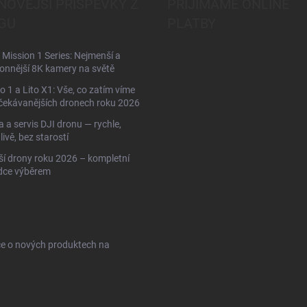
NOVĚJŠÍ PŘÍSPĚVKY Z
PŘIJÍMÁME ONLINE
GU
PLATBY
Mission 1 Series: Nejmenší a
onnější 8K kamery na světě
to 1 a Lito X1: Vše, co zatím víme
čekávanějších dronech roku 2026
 a servis DJI dronu — rychle,
livě, bez starostí
ší drony roku 2026 – kompletní
dce výběrem
ce o nových produktech na