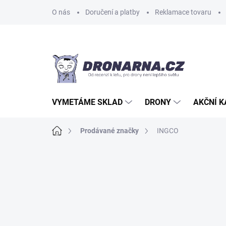
Přejít
O nás
Doručení a platby
Reklamace tovaru
na
obsah
VYMETÁME SKLAD
DRONY
AKČNÍ 
Domů
Prodávané značky
INGCO