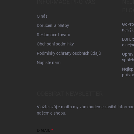
INFORMACE PRO VÁS
NEJ
t
BLO
í
O nás
GoPro 
Doručení a platby
nejvýk
Reklamace tovaru
DJI Li
Obchodní podmínky
o nejo
Podmínky ochrany osobních údajů
Oprava
spoleh
Napište nám
Nejlep
průvo
ODEBÍRAT NEWSLETTER
Vložte svůj e-mail a my vám budeme zasílat informa
našem e-shopu.
E-MAIL