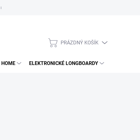
e nám
PRÁZDNÝ KOŠÍK
NÁKUPNÍ
KOŠÍK
 HOME
ELEKTRONICKÉ LONGBOARDY
DALŠÍ