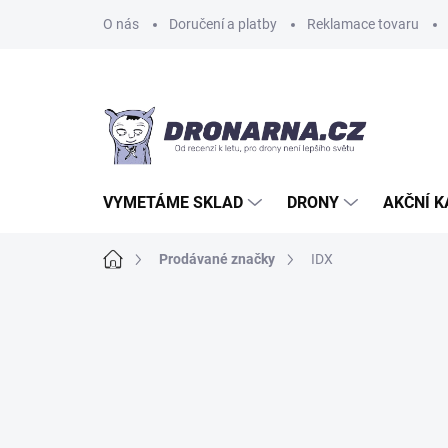
Přejít
O nás
Doručení a platby
Reklamace tovaru
na
obsah
VYMETÁME SKLAD
DRONY
AKČNÍ 
Domů
Prodávané značky
IDX