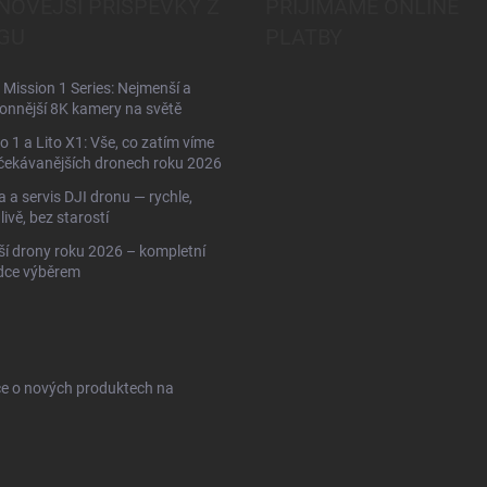
NOVĚJŠÍ PŘÍSPĚVKY Z
PŘIJÍMÁME ONLINE
GU
PLATBY
Mission 1 Series: Nejmenší a
onnější 8K kamery na světě
to 1 a Lito X1: Vše, co zatím víme
čekávanějších dronech roku 2026
 a servis DJI dronu — rychle,
livě, bez starostí
ší drony roku 2026 – kompletní
dce výběrem
ce o nových produktech na