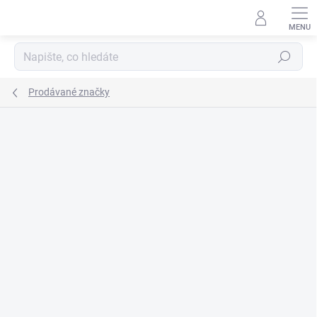
Přejít
na
obsah
Hledat
Prodávané značky