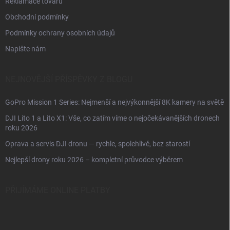
Reklamace tovaru
Obchodní podmínky
Podmínky ochrany osobních údajů
Napište nám
NEJNOVĚJŠÍ PŘÍSPĚVKY Z BLOGU
GoPro Mission 1 Series: Nejmenší a nejvýkonnější 8K kamery na světě
DJI Lito 1 a Lito X1: Vše, co zatím víme o nejočekávanějších dronech
roku 2026
Oprava a servis DJI dronu — rychle, spolehlivě, bez starostí
Nejlepší drony roku 2026 – kompletní průvodce výběrem
PŘIJÍMÁME ONLINE PLATBY