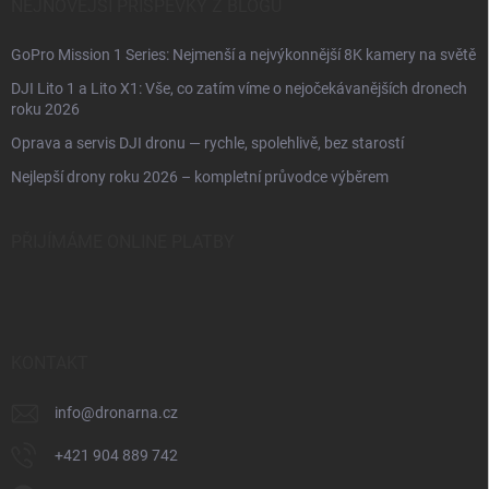
NEJNOVĚJŠÍ PŘÍSPĚVKY Z BLOGU
GoPro Mission 1 Series: Nejmenší a nejvýkonnější 8K kamery na světě
DJI Lito 1 a Lito X1: Vše, co zatím víme o nejočekávanějších dronech
roku 2026
Oprava a servis DJI dronu — rychle, spolehlivě, bez starostí
Nejlepší drony roku 2026 – kompletní průvodce výběrem
PŘIJÍMÁME ONLINE PLATBY
KONTAKT
info
@
dronarna.cz
+421 904 889 742