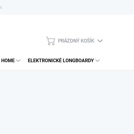
e nám
PRÁZDNÝ KOŠÍK
NÁKUPNÍ
KOŠÍK
 HOME
ELEKTRONICKÉ LONGBOARDY
DALŠÍ