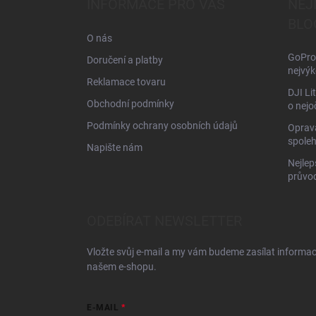
INFORMACE PRO VÁS
NEJ
t
BLO
í
O nás
GoPro 
Doručení a platby
nejvýk
Reklamace tovaru
DJI Li
Obchodní podmínky
o nejo
Podmínky ochrany osobních údajů
Oprava
spoleh
Napište nám
Nejlep
průvo
ODEBÍRAT NEWSLETTER
Vložte svůj e-mail a my vám budeme zasílat informa
našem e-shopu.
E-MAIL