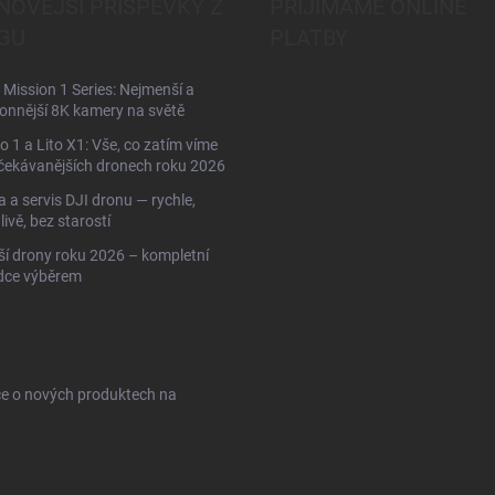
NOVĚJŠÍ PŘÍSPĚVKY Z
PŘIJÍMÁME ONLINE
GU
PLATBY
Mission 1 Series: Nejmenší a
onnější 8K kamery na světě
to 1 a Lito X1: Vše, co zatím víme
čekávanějších dronech roku 2026
 a servis DJI dronu — rychle,
livě, bez starostí
ší drony roku 2026 – kompletní
dce výběrem
ce o nových produktech na