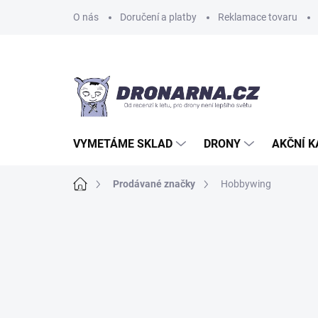
Přejít
O nás
Doručení a platby
Reklamace tovaru
na
obsah
VYMETÁME SKLAD
DRONY
AKČNÍ 
Domů
Prodávané značky
Hobbywing