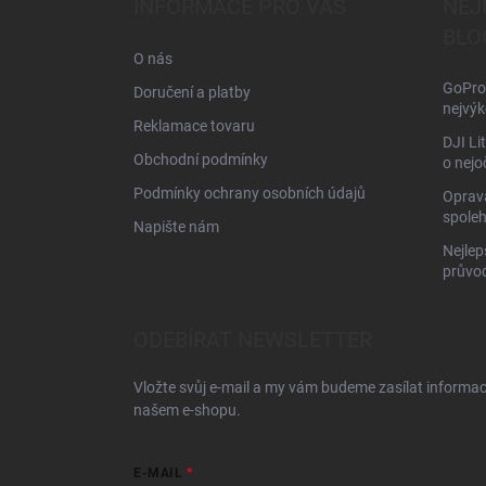
INFORMACE PRO VÁS
NEJ
t
BLO
í
O nás
GoPro 
Doručení a platby
nejvýk
Reklamace tovaru
DJI Li
Obchodní podmínky
o nejo
Podmínky ochrany osobních údajů
Oprava
spoleh
Napište nám
Nejlep
průvo
ODEBÍRAT NEWSLETTER
Vložte svůj e-mail a my vám budeme zasílat informa
našem e-shopu.
E-MAIL