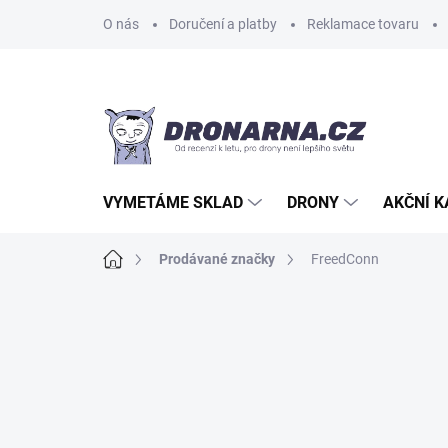
Přejít
O nás
Doručení a platby
Reklamace tovaru
na
obsah
VYMETÁME SKLAD
DRONY
AKČNÍ 
Domů
Prodávané značky
FreedConn