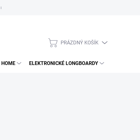
e nám
PRÁZDNÝ KOŠÍK
NÁKUPNÍ
KOŠÍK
 HOME
ELEKTRONICKÉ LONGBOARDY
DALŠÍ