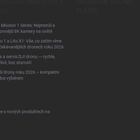
NOVĚJŠÍ PŘÍSPĚVKY Z
PŘIJÍMÁME ONLINE
GU
PLATBY
Mission 1 Series: Nejmenší a
onnější 8K kamery na světě
to 1 a Lito X1: Vše, co zatím víme
čekávanějších dronech roku 2026
 a servis DJI dronu — rychle,
livě, bez starostí
ší drony roku 2026 – kompletní
dce výběrem
ce o nových produktech na