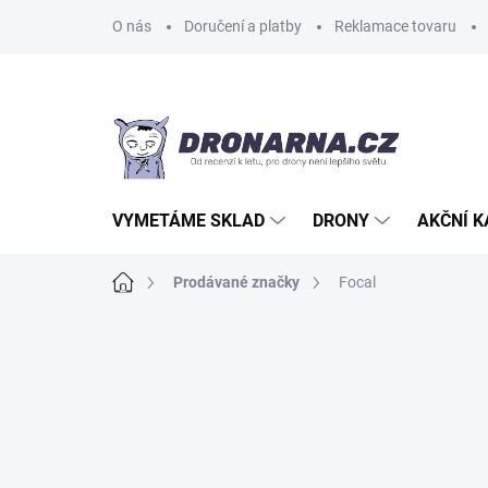
Přejít
O nás
Doručení a platby
Reklamace tovaru
na
obsah
VYMETÁME SKLAD
DRONY
AKČNÍ 
Domů
Prodávané značky
Focal