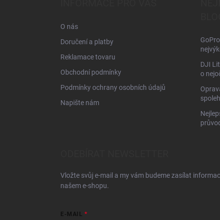
INFORMACE PRO VÁS
NEJ
t
BLO
í
O nás
GoPro 
Doručení a platby
nejvýk
Reklamace tovaru
DJI Li
Obchodní podmínky
o nejo
Podmínky ochrany osobních údajů
Oprava
spoleh
Napište nám
Nejlep
průvo
ODEBÍRAT NEWSLETTER
Vložte svůj e-mail a my vám budeme zasílat informa
našem e-shopu.
E-MAIL