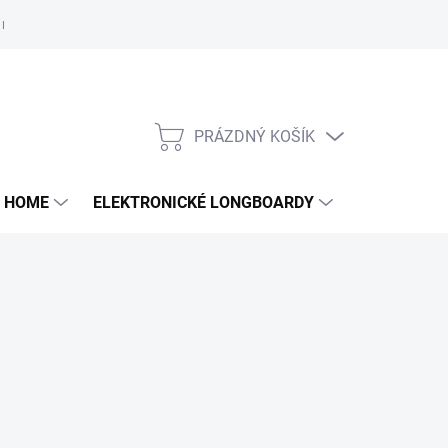
e nám
PRÁZDNÝ KOŠÍK
NÁKUPNÍ
KOŠÍK
 HOME
ELEKTRONICKÉ LONGBOARDY
DALŠÍ