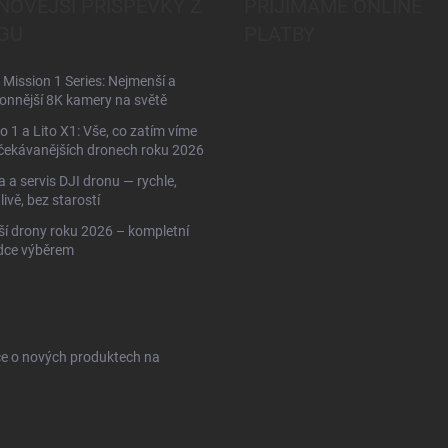
NOVĚJŠÍ PŘÍSPĚVKY Z
PŘIJÍMÁME ONLINE
GU
PLATBY
Mission 1 Series: Nejmenší a
onnější 8K kamery na světě
to 1 a Lito X1: Vše, co zatím víme
čekávanějších dronech roku 2026
 a servis DJI dronu — rychle,
livě, bez starostí
ší drony roku 2026 – kompletní
dce výběrem
ce o nových produktech na