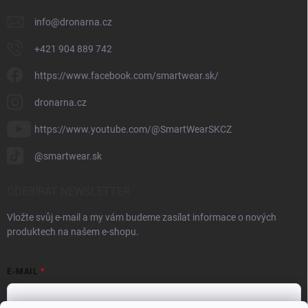
info
@
dronarna.cz
+421 904 889 742
https://www.facebook.com/smartwear.sk/
dronarna.cz
https://www.youtube.com/@SmartWearSKCZ
@smartwear.sk
ODEBÍRAT NEWSLETTER
Vložte svůj e-mail a my vám budeme zasílat informace o nových
produktech na našem e-shopu.
E-MAIL