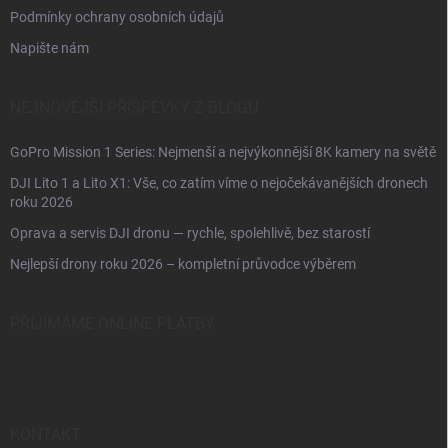
Podmínky ochrany osobních údajů
Napište nám
NEJNOVĚJŠÍ PŘÍSPĚVKY Z BLOGU
GoPro Mission 1 Series: Nejmenší a nejvýkonnější 8K kamery na světě
DJI Lito 1 a Lito X1: Vše, co zatím víme o nejočekávanějších dronech
roku 2026
Oprava a servis DJI dronu — rychle, spolehlivě, bez starostí
Nejlepší drony roku 2026 – kompletní průvodce výběrem
PŘIJÍMÁME ONLINE PLATBY
KONTAKT