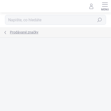
Přejít
na
obsah
Hledat
Prodávané značky