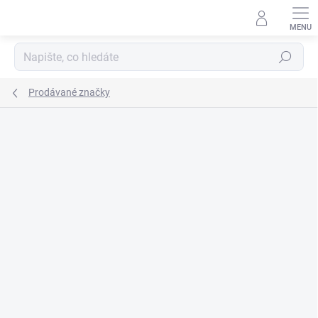
Přejít
na
obsah
Hledat
Prodávané značky