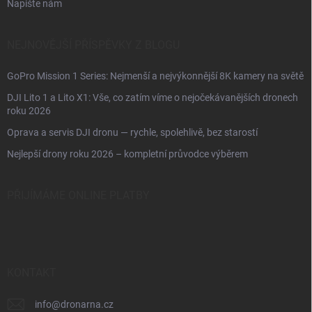
Napište nám
NEJNOVĚJŠÍ PŘÍSPĚVKY Z BLOGU
GoPro Mission 1 Series: Nejmenší a nejvýkonnější 8K kamery na světě
DJI Lito 1 a Lito X1: Vše, co zatím víme o nejočekávanějších dronech
roku 2026
Oprava a servis DJI dronu — rychle, spolehlivě, bez starostí
Nejlepší drony roku 2026 – kompletní průvodce výběrem
PŘIJÍMÁME ONLINE PLATBY
KONTAKT
info
@
dronarna.cz