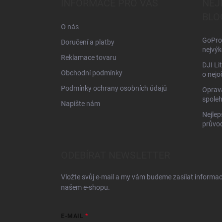
INFORMACE PRO VÁS
NEJ
t
BLO
í
O nás
GoPro 
Doručení a platby
nejvýk
Reklamace tovaru
DJI Li
Obchodní podmínky
o nejo
Podmínky ochrany osobních údajů
Oprava
spoleh
Napište nám
Nejlep
průvo
ODEBÍRAT NEWSLETTER
Vložte svůj e-mail a my vám budeme zasílat informa
našem e-shopu.
E-MAIL