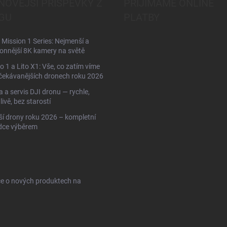
NOVĚJŠÍ PŘÍSPĚVKY Z
PŘIJÍMÁME ONLINE
GU
PLATBY
Mission 1 Series: Nejmenší a
onnější 8K kamery na světě
to 1 a Lito X1: Vše, co zatím víme
čekávanějších dronech roku 2026
 a servis DJI dronu — rychle,
livě, bez starostí
ší drony roku 2026 – kompletní
dce výběrem
ce o nových produktech na