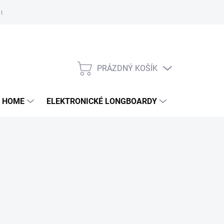
e nám
PRÁZDNÝ KOŠÍK
NÁKUPNÍ
KOŠÍK
 HOME
ELEKTRONICKÉ LONGBOARDY
DALŠÍ