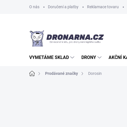
Přejít
O nás
Doručení a platby
Reklamace tovaru
na
obsah
VYMETÁME SKLAD
DRONY
AKČNÍ 
Domů
Prodávané značky
Dorosin