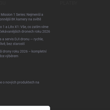
GU
PLATBY
Mission 1 Series: Nejmenší a
onnější 8K kamery na světě
to 1 a Lito X1: Vše, co zatím víme
čekávanějších dronech roku 2026
 a servis DJI dronu — rychle,
livě, bez starostí
ší drony roku 2026 – kompletní
dce výběrem
ce o nových produktech na