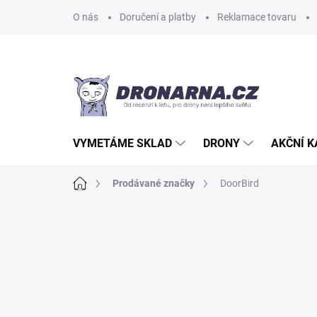
Přejít
O nás
Doručení a platby
Reklamace tovaru
na
obsah
VYMETÁME SKLAD
DRONY
AKČNÍ 
Domů
Prodávané značky
DoorBird