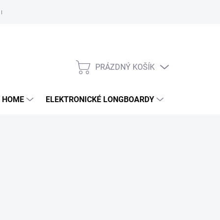
e nám
PRÁZDNÝ KOŠÍK
NÁKUPNÍ
KOŠÍK
 HOME
ELEKTRONICKÉ LONGBOARDY
DALŠÍ