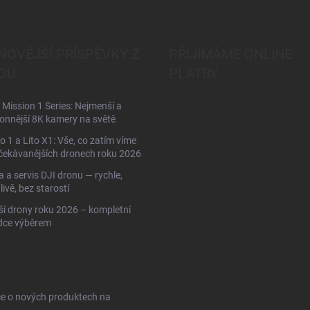
NOVĚJŠÍ PŘÍSPĚVKY Z
PŘIJÍMÁME ONLINE
GU
PLATBY
Mission 1 Series: Nejmenší a
onnější 8K kamery na světě
to 1 a Lito X1: Vše, co zatím víme
čekávanějších dronech roku 2026
 a servis DJI dronu — rychle,
livě, bez starostí
ší drony roku 2026 – kompletní
dce výběrem
ce o nových produktech na