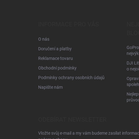
Z
á
p
a
INFORMACE PRO VÁS
NEJ
t
BLO
í
O nás
GoPro 
Doručení a platby
nejvýk
Reklamace tovaru
DJI Li
Obchodní podmínky
o nejo
Podmínky ochrany osobních údajů
Oprava
spoleh
Napište nám
Nejlep
průvo
ODEBÍRAT NEWSLETTER
Vložte svůj e-mail a my vám budeme zasílat informa