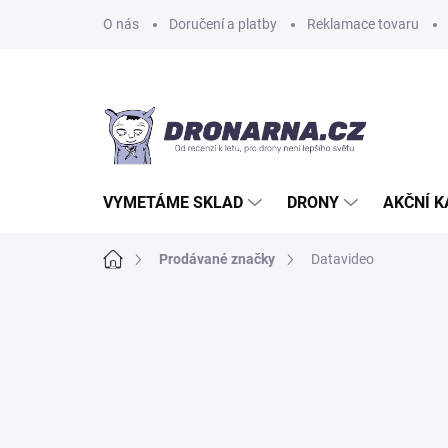
Přejít
O nás
Doručení a platby
Reklamace tovaru
na
obsah
VYMETÁME SKLAD
DRONY
AKČNÍ 
Domů
Prodávané značky
Datavideo