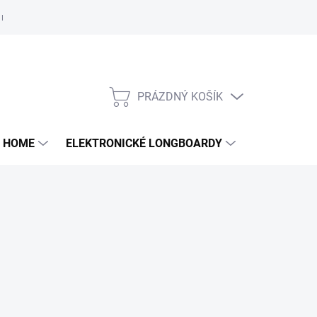
e nám
PRÁZDNÝ KOŠÍK
NÁKUPNÍ
KOŠÍK
 HOME
ELEKTRONICKÉ LONGBOARDY
DALŠÍ