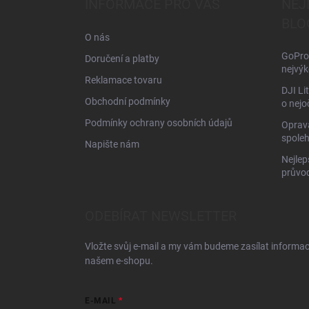
INFORMACE PRO VÁS
NEJ
t
BLO
í
O nás
GoPro 
Doručení a platby
nejvýk
Reklamace tovaru
DJI Li
Obchodní podmínky
o nejo
Podmínky ochrany osobních údajů
Oprava
spoleh
Napište nám
Nejlep
průvo
ODEBÍRAT NEWSLETTER
Vložte svůj e-mail a my vám budeme zasílat informa
našem e-shopu.
E-MAIL