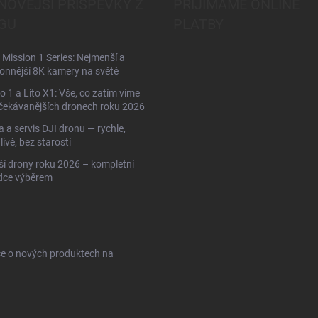
NOVĚJŠÍ PŘÍSPĚVKY Z
PŘIJÍMÁME ONLINE
GU
PLATBY
Mission 1 Series: Nejmenší a
onnější 8K kamery na světě
to 1 a Lito X1: Vše, co zatím víme
čekávanějších dronech roku 2026
 a servis DJI dronu — rychle,
livě, bez starostí
ší drony roku 2026 – kompletní
dce výběrem
ce o nových produktech na