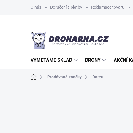
Přejít
O nás
Doručení a platby
Reklamace tovaru
na
obsah
VYMETÁME SKLAD
DRONY
AKČNÍ 
Domů
Prodávané značky
Dareu