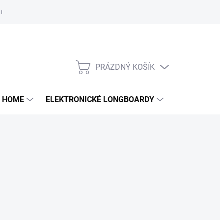
e nám
PRÁZDNÝ KOŠÍK
NÁKUPNÍ
KOŠÍK
 HOME
ELEKTRONICKÉ LONGBOARDY
DALŠÍ