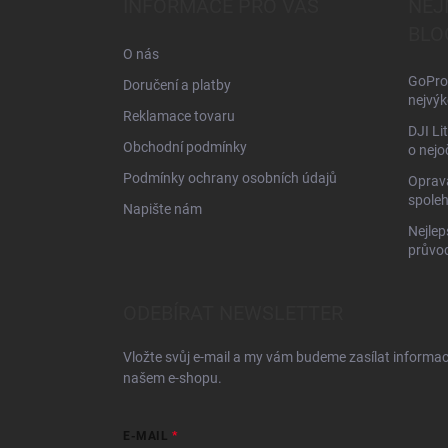
INFORMACE PRO VÁS
NEJ
t
BLO
í
O nás
GoPro 
Doručení a platby
nejvýk
Reklamace tovaru
DJI Li
Obchodní podmínky
o nejo
Podmínky ochrany osobních údajů
Oprava
spoleh
Napište nám
Nejlep
průvo
ODEBÍRAT NEWSLETTER
Vložte svůj e-mail a my vám budeme zasílat informa
našem e-shopu.
E-MAIL