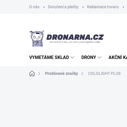
Přejít
O nás
Doručení a platby
Reklamace tovaru
na
obsah
VYMETÁME SKLAD
DRONY
AKČNÍ 
Domů
Prodávané značky
COLOLIGHT PLUS