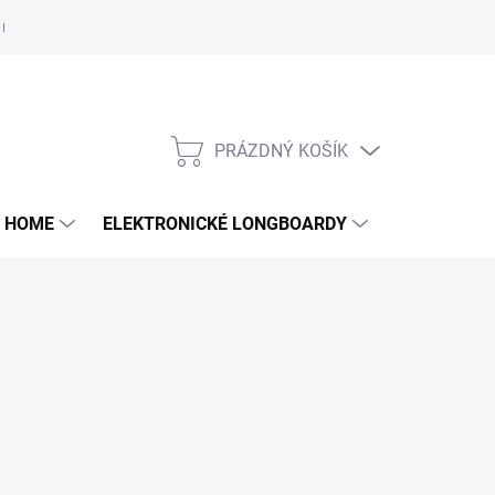
e nám
PRÁZDNÝ KOŠÍK
NÁKUPNÍ
KOŠÍK
 HOME
ELEKTRONICKÉ LONGBOARDY
DALŠÍ