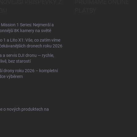
NOVĚJŠÍ PŘÍSPĚVKY Z
PŘIJÍMÁME ONLINE
GU
PLATBY
Mission 1 Series: Nejmenší a
onnější 8K kamery na světě
to 1 a Lito X1: Vše, co zatím víme
čekávanějších dronech roku 2026
 a servis DJI dronu — rychle,
livě, bez starostí
ší drony roku 2026 – kompletní
dce výběrem
ce o nových produktech na