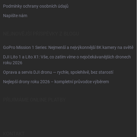
Podmínky ochrany osobních údajů
Napište nám
NEJNOVĚJŠÍ PŘÍSPĚVKY Z BLOGU
GoPro Mission 1 Series: Nejmenší a nejvýkonnější 8K kamery na světě
DJI Lito 1 a Lito X1: Vše, co zatím víme o nejočekávanějších dronech
roku 2026
Oprava a servis DJI dronu — rychle, spolehlivě, bez starostí
Nejlepší drony roku 2026 – kompletní průvodce výběrem
PŘIJÍMÁME ONLINE PLATBY
KONTAKT