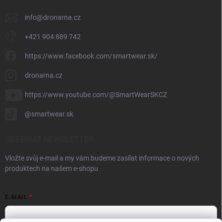
info
@
dronarna.cz
+421 904 889 742
https://www.facebook.com/smartwear.sk/
dronarna.cz
https://www.youtube.com/@SmartWearSKCZ
@smartwear.sk
ODEBÍRAT NEWSLETTER
Vložte svůj e-mail a my vám budeme zasílat informace o nových
produktech na našem e-shopu.
E-MAIL