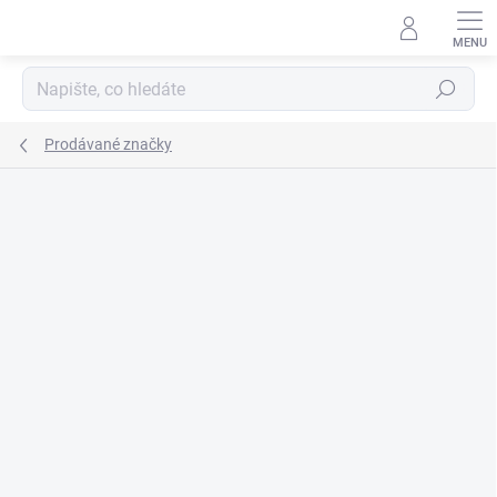
Přejít
na
obsah
Hledat
Prodávané značky