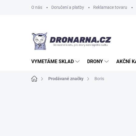
Přejít
O nás
Doručení a platby
Reklamace tovaru
na
obsah
VYMETÁME SKLAD
DRONY
AKČNÍ 
Domů
Prodávané značky
Boris