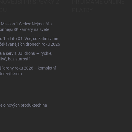
NOVĚJŠÍ PŘÍSPĚVKY Z
PŘIJÍMÁME ONLINE
GU
PLATBY
Mission 1 Series: Nejmenší a
onnější 8K kamery na světě
to 1 a Lito X1: Vše, co zatím víme
čekávanějších dronech roku 2026
 a servis DJI dronu — rychle,
livě, bez starostí
ší drony roku 2026 – kompletní
dce výběrem
ce o nových produktech na