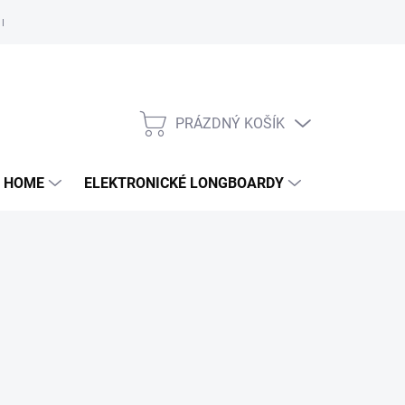
e nám
PRÁZDNÝ KOŠÍK
NÁKUPNÍ
KOŠÍK
 HOME
ELEKTRONICKÉ LONGBOARDY
DALŠÍ