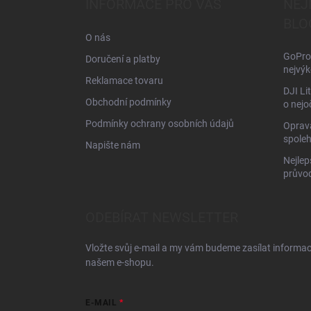
INFORMACE PRO VÁS
NEJ
t
BLO
í
O nás
GoPro 
Doručení a platby
nejvýk
Reklamace tovaru
DJI Li
Obchodní podmínky
o nejo
Podmínky ochrany osobních údajů
Oprava
spoleh
Napište nám
Nejlep
průvo
ODEBÍRAT NEWSLETTER
Vložte svůj e-mail a my vám budeme zasílat informa
našem e-shopu.
E-MAIL