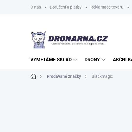
Přejít
O nás
Doručení a platby
Reklamace tovaru
na
obsah
VYMETÁME SKLAD
DRONY
AKČNÍ 
Domů
Prodávané značky
Blackmagic