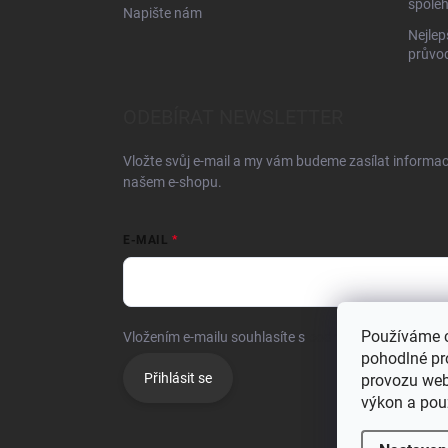
spoleh
Napište nám
Nejlep
průvo
ODEBÍRAT NEWSLETTER
Vložte svůj e-mail a my vám budeme zasílat informa
našem e-shopu.
E-MAIL
Používáme 
Vložením e-mailu souhlasíte s
podmínkami ochrany o
pohodlné pr
Přihlásit se
provozu web
výkon a pou