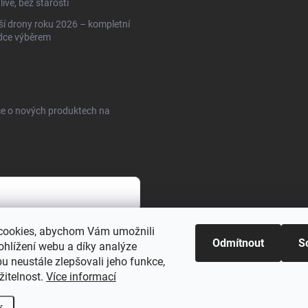
livě, bez starostí
ší drony roku 2026 – kompletní
dce výběrem
ce o nových produktech na
cookies, abychom Vám umožnili
sobních údajů
Odmítnout
S
ohlížení webu a díky analýze
u neustále zlepšovali jeho funkce,
žitelnost.
Více informací