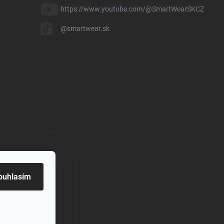
https://www.youtube.com/@SmartWearSKCZ
@smartwear.sk
ouhlasím