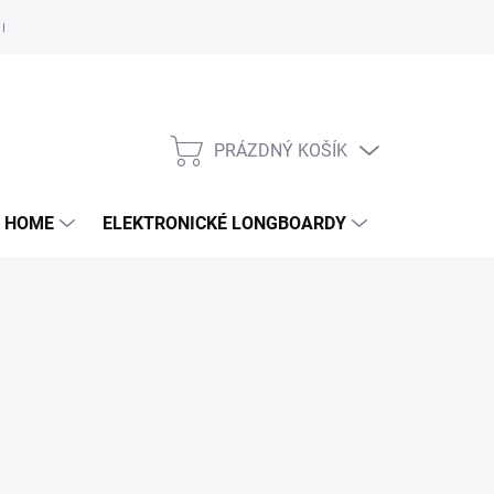
e nám
PRÁZDNÝ KOŠÍK
NÁKUPNÍ
KOŠÍK
 HOME
ELEKTRONICKÉ LONGBOARDY
DALŠÍ