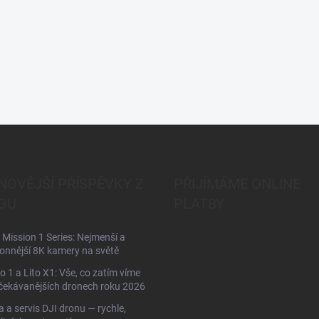
NOVĚJŠÍ PŘÍSPĚVKY Z
PŘIJÍMÁME ONLINE
GU
PLATBY
Mission 1 Series: Nejmenší a
onnější 8K kamery na světě
to 1 a Lito X1: Vše, co zatím víme
čekávanějších dronech roku 2026
 a servis DJI dronu — rychle,