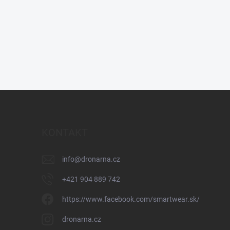
KONTAKT
info
@
dronarna.cz
+421 904 889 742
https://www.facebook.com/smartwear.sk/
dronarna.cz