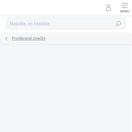
Přejít
na
obsah
Hledat
Prodávané značky