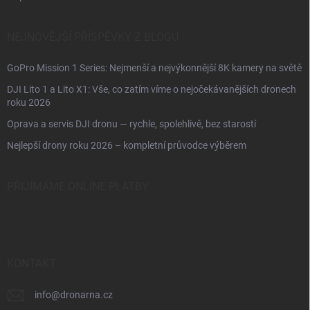
NEJNOVĚJŠÍ PŘÍSPĚVKY Z BLOGU
GoPro Mission 1 Series: Nejmenší a nejvýkonnější 8K kamery na světě
DJI Lito 1 a Lito X1: Vše, co zatím víme o nejočekávanějších dronech
roku 2026
Oprava a servis DJI dronu — rychle, spolehlivě, bez starostí
Nejlepší drony roku 2026 – kompletní průvodce výběrem
PŘIJÍMÁME ONLINE PLATBY
KONTAKT
info
@
dronarna.cz