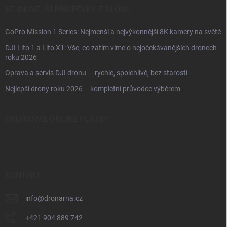
NEJNOVĚJŠÍ PŘÍSPĚVKY Z BLOGU
GoPro Mission 1 Series: Nejmenší a nejvýkonnější 8K kamery na světě
DJI Lito 1 a Lito X1: Vše, co zatím víme o nejočekávanějších dronech
roku 2026
Oprava a servis DJI dronu — rychle, spolehlivě, bez starostí
Nejlepší drony roku 2026 – kompletní průvodce výběrem
PŘIJÍMÁME ONLINE PLATBY
KONTAKT
info
@
dronarna.cz
+421 904 889 742