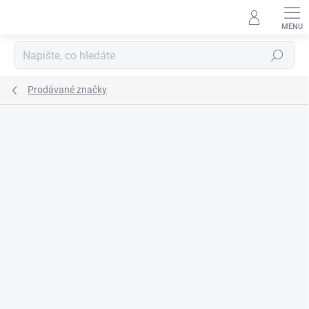
Přejít
na
obsah
Hledat
Prodávané značky