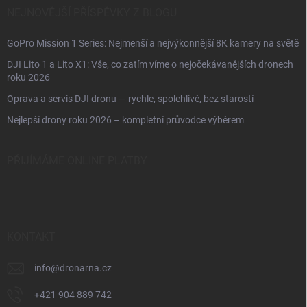
NEJNOVĚJŠÍ PŘÍSPĚVKY Z BLOGU
GoPro Mission 1 Series: Nejmenší a nejvýkonnější 8K kamery na světě
DJI Lito 1 a Lito X1: Vše, co zatím víme o nejočekávanějších dronech
roku 2026
Oprava a servis DJI dronu — rychle, spolehlivě, bez starostí
Nejlepší drony roku 2026 – kompletní průvodce výběrem
PŘIJÍMÁME ONLINE PLATBY
KONTAKT
info
@
dronarna.cz
+421 904 889 742