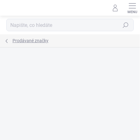
Přejít
na
obsah
Hledat
Prodávané značky