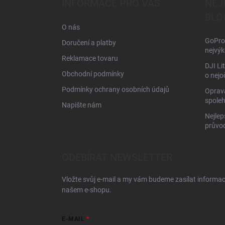
INFORMACE PRO VÁS
NEJ
t
BLO
í
O nás
GoPro 
Doručení a platby
nejvýk
Reklamace tovaru
DJI Li
Obchodní podmínky
o nejo
Podmínky ochrany osobních údajů
Oprava
spoleh
Napište nám
Nejlep
průvo
ODEBÍRAT NEWSLETTER
Vložte svůj e-mail a my vám budeme zasílat informa
našem e-shopu.
E-MAIL