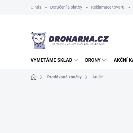
Přejít
O nás
Doručení a platby
Reklamace tovaru
na
obsah
VYMETÁME SKLAD
DRONY
AKČNÍ 
Domů
Prodávané značky
Andie