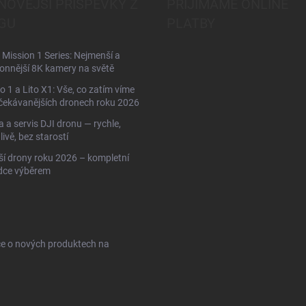
NOVĚJŠÍ PŘÍSPĚVKY Z
PŘIJÍMÁME ONLINE
GU
PLATBY
Mission 1 Series: Nejmenší a
onnější 8K kamery na světě
to 1 a Lito X1: Vše, co zatím víme
čekávanějších dronech roku 2026
 a servis DJI dronu — rychle,
livě, bez starostí
ší drony roku 2026 – kompletní
dce výběrem
ce o nových produktech na