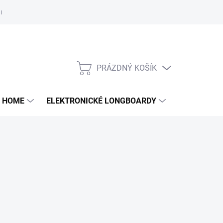
e nám
PRÁZDNÝ KOŠÍK
NÁKUPNÍ
KOŠÍK
 HOME
ELEKTRONICKÉ LONGBOARDY
DALŠÍ