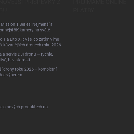
NOVĚJŠÍ PŘÍSPĚVKY Z
PŘIJÍMÁME ONLINE
GU
PLATBY
Mission 1 Series: Nejmenší a
onnější 8K kamery na světě
to 1 a Lito X1: Vše, co zatím víme
čekávanějších dronech roku 2026
 a servis DJI dronu — rychle,
livě, bez starostí
ší drony roku 2026 – kompletní
dce výběrem
ce o nových produktech na