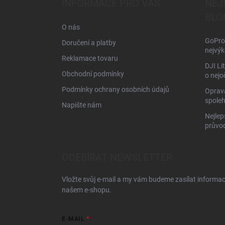
INFORMACE PRO VÁS
NEJ
t
BLO
í
O nás
GoPro 
Doručení a platby
nejvýk
Reklamace tovaru
DJI Li
Obchodní podmínky
o nejo
Podmínky ochrany osobních údajů
Oprava
spoleh
Napište nám
Nejlep
průvo
ODEBÍRAT NEWSLETTER
Vložte svůj e-mail a my vám budeme zasílat informa
našem e-shopu.
E-MAIL