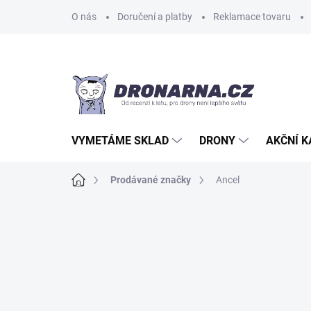
Přejít
O nás
Doručení a platby
Reklamace tovaru
na
obsah
VYMETÁME SKLAD
DRONY
AKČNÍ 
Domů
Prodávané značky
Ancel