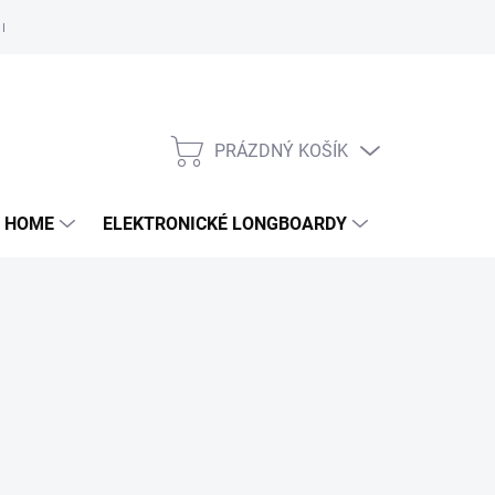
e nám
PRÁZDNÝ KOŠÍK
NÁKUPNÍ
KOŠÍK
 HOME
ELEKTRONICKÉ LONGBOARDY
DALŠÍ