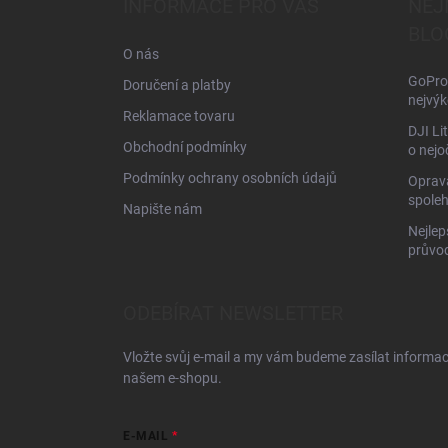
INFORMACE PRO VÁS
NEJ
t
BLO
í
O nás
GoPro 
Doručení a platby
nejvýk
Reklamace tovaru
DJI Li
Obchodní podmínky
o nejo
Podmínky ochrany osobních údajů
Oprava
spoleh
Napište nám
Nejlep
průvo
ODEBÍRAT NEWSLETTER
Vložte svůj e-mail a my vám budeme zasílat informa
našem e-shopu.
E-MAIL