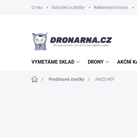
Přejít
O nás
Doručení a platby
Reklamace tovaru
na
obsah
VYMETÁME SKLAD
DRONY
AKČNÍ 
Domů
Prodávané značky
AMZCHEF