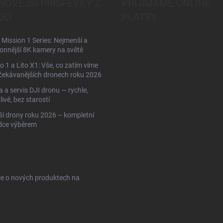
NOVĚJŠÍ PŘÍSPĚVKY Z
PŘIJÍMÁME ONLINE
GU
PLATBY
Mission 1 Series: Nejmenší a
onnější 8K kamery na světě
to 1 a Lito X1: Vše, co zatím víme
čekávanějších dronech roku 2026
 a servis DJI dronu — rychle,
livě, bez starostí
ší drony roku 2026 – kompletní
dce výběrem
ce o nových produktech na