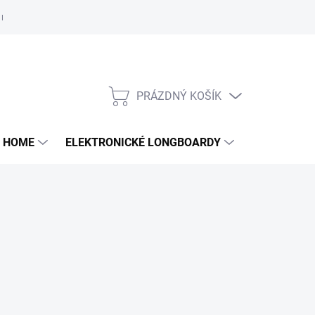
e nám
PRÁZDNÝ KOŠÍK
NÁKUPNÍ
KOŠÍK
 HOME
ELEKTRONICKÉ LONGBOARDY
DALŠÍ