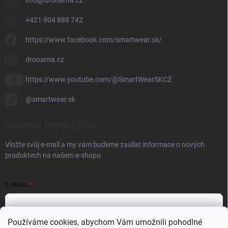
info
@
dronarna.cz
+421 904 889 742
https://www.facebook.com/smartwear.sk/
dronarna.cz
https://www.youtube.com/@SmartWearSKCZ
@smartwear.sk
ODEBÍRAT NEWSLETTER
Vložte svůj e-mail a my vám budeme zasílat informace o nových
produktech na našem e-shopu.
E-MAIL
Používáme cookies, abychom Vám umožnili pohodlné