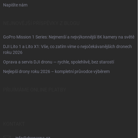
Napište nám
NEJNOVĚJŠÍ PŘÍSPĚVKY Z BLOGU
GoPro Mission 1 Series: Nejmenší a nejvýkonnější 8K kamery na světě
DJI Lito 1 a Lito X1: Vše, co zatím víme o nejočekávanějších dronech
roku 2026
Oprava a servis DJI dronu — rychle, spolehlivě, bez starostí
Nejlepší drony roku 2026 – kompletní průvodce výběrem
PŘIJÍMÁME ONLINE PLATBY
KONTAKT