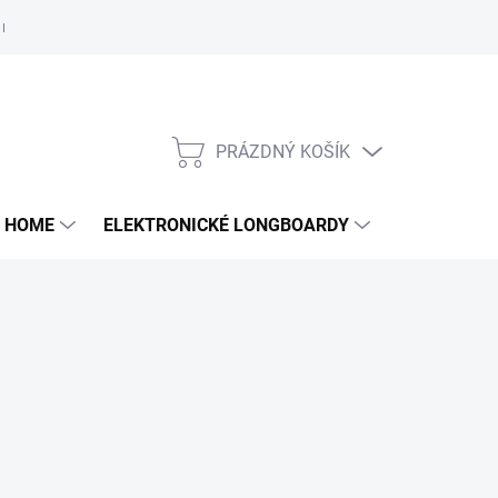
e nám
PRÁZDNÝ KOŠÍK
NÁKUPNÍ
KOŠÍK
 HOME
ELEKTRONICKÉ LONGBOARDY
DALŠÍ