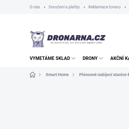
Přejít
O nás
Doručení a platby
Reklamace tovaru
na
obsah
VYMETÁME SKLAD
DRONY
AKČNÍ 
Domů
Smart Home
Přenosné nabíjecí stanice