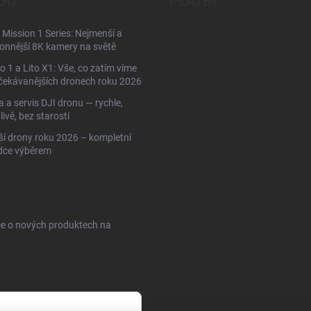
GU
PLATBY
Mission 1 Series: Nejmenší a
onnější 8K kamery na světě
to 1 a Lito X1: Vše, co zatím víme
čekávanějších dronech roku 2026
 a servis DJI dronu — rychle,
livě, bez starostí
ší drony roku 2026 – kompletní
dce výběrem
ce o nových produktech na