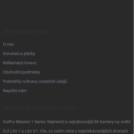
á
p
a
t
í
INFORMACE PRO VÁS
O nás
Doručení a platby
Reklamace tovaru
Obchodní podmínky
Podmínky ochrany osobních údajů
Napište nám
NEJNOVĚJŠÍ PŘÍSPĚVKY Z BLOGU
GoPro Mission 1 Series: Nejmenší a nejvýkonnější 8K kamery na světě
DJI Lito 1 a Lito X1: Vše, co zatím víme o nejočekávanějších dronech