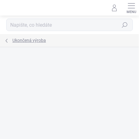
Přejít
na
obsah
Hledat
Ukončená výroba