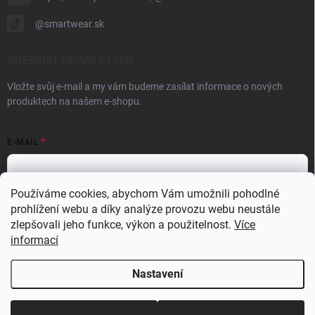
@smartwear.sk
ODEBÍRAT NEWSLETTER
Vložte svůj e-mail a my vám budeme zasílat informace o nových
produktech na našem e-shopu.
E-MAIL
Používáme cookies, abychom Vám umožnili pohodlné
prohlížení webu a díky analýze provozu webu neustále
Vložením e-mailu souhlasíte s
podmínkami ochrany osobních údajů
zlepšovali jeho funkce, výkon a použitelnost.
Více
Přihlásit se
informací
Nastavení
Copyright 2026
Dronárna - Eshop
. Všechna práva vyhrazena.
Upravit
nastavení cookies