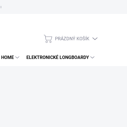
e nám
PRÁZDNÝ KOŠÍK
NÁKUPNÍ
KOŠÍK
 HOME
ELEKTRONICKÉ LONGBOARDY
DALŠÍ