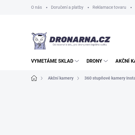
Přejít
O nás
Doručení a platby
Reklamace tovaru
na
obsah
VYMETÁME SKLAD
DRONY
AKČNÍ 
Domů
Akční kamery
360 stupňové kamery Inst